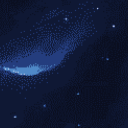
Totally, 强有力的领
仅促进了个人发展，也推动
总结：
通过以上分析，我们发现，“
动中，不仅仅依靠个人才华
他们在赛场上脱颖而出，实
最终，可以说，通过塑造优
思维、新方式。希望未来他
分享到：