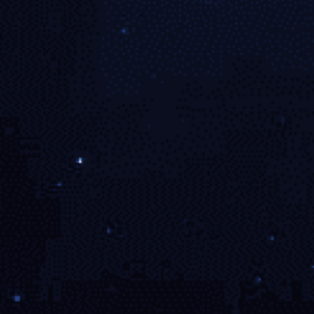
名记分析杰伦布朗场上表现不佳
杰伦·布朗作为一名才华横溢的篮球运
2026-07-18
罗德里回应皇马转会传闻专注世
近日，西班牙足球运动员罗德里在接受
2026-07-27
千亿官网
千亿官网官方网站【KY1.AC】官网认
山
证:手机版、app下载、登录入口、官
号水岸
方网站、网页版、平台、网址、地
s
址、注册、娱乐，千亿官网(中国)官方
网站欢迎大家选择真正的官方通道，