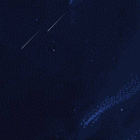
综上所述，白边和洛夫顿各
体系。这种组合不仅提升了
2、团队合作的
团队合作是成功的重要基石
上海队正是凭借高度的团队
为了促进团队合作，教练组
强彼此间的理解和默契，使
般的防守。
因此，上海队能够取得优异
利益，为了胜利愿意牺牲个
3、牺牲精神与