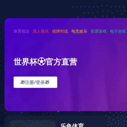
千
连接你的赛事视野，打造