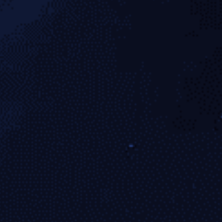
头…
雷
阿奇·格雷有潜力成为球队未...
成为
布伦森以惊人的表现狂砍45分，成为历...