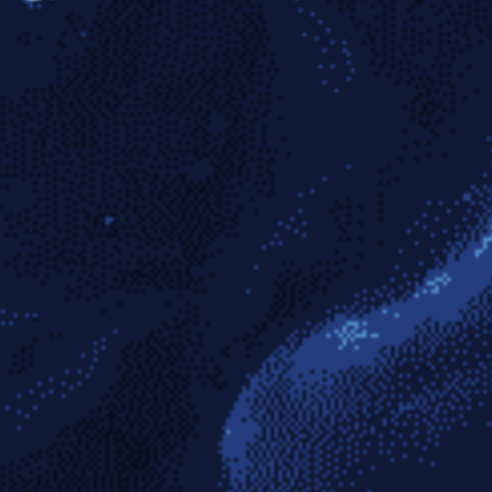
员都要有一定程度上的牺牲精神。在上海队中，无论是主力还是
使身体状态不佳，也会选择坚持参赛，以保护更年轻或状态更好
队成功不可或缺的一环。当每个成员都相信自己可以依赖其他人
比赛中，让每位球员都感受到自身价值，同时也激发出最大潜能
关系与培养牺牲精神，上海队不仅提高了内部凝聚力，也让每位
围营造
的发展方向。上海队有一批经验丰富且具备领袖气质的人物，他
刻，他们总是能够站出来，引导整个团队度过难关，为年轻球员
关重要。在这样的环境下，每位成员都感到被重视并激发出最大
间感情，使得整个团队更加紧密团结，有助于提升整体表现。