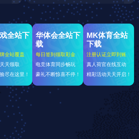
。首先，我们会对白边和洛夫
信任机制以及领导力四个方面
团结与牺牲在追求胜利过程中
仅能够有效阻挡对手进攻，还
可靠的内线支柱来支持其他球
球队提供了丰富的攻击选择。
线创造了更多空间。