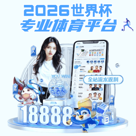
注册入口
千亿官网
· 体育观看更便捷
连接你的赛事视野，打造球迷专属的数字主场。
千亿官网
网页版
提供多终端支持、高清视频、 实时比分与赛事推
荐，让你随时随地畅享体育内容。
网页端入口
下载APP