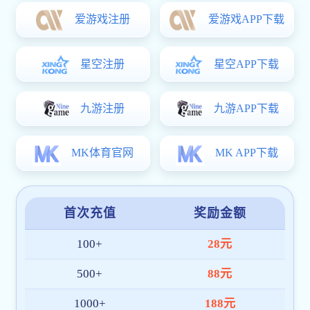
首页
体育快讯
正文
近年来，意大利足球联赛的竞争愈发激烈，各大俱乐部不断
寻求引进优秀球员以增强实力。近期，国际米兰（国米）对
萨索洛中卫莫斯科尼产生了浓厚的兴趣，并欲将其作为交易
筹码。双方已达成协议，这一消息引发了广泛关注。本文将
从国米的转会策略、莫斯科尼的个人能力、萨索洛的应对措
施以及未来展望四个方面进行详细阐述，以探讨这一潜在交
易对各方的重要意义。
1、国米的转会策略
在当前激烈的意甲竞争环境下，国米为了提升球队整体实
力，不断调整和优化球队阵容。引入新鲜血液是他们的一项
重要战略，而中后卫位置一直是球队防线上的薄弱环节。因
此，针对中卫的补强显得尤为迫切。